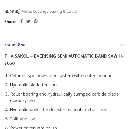
หมวดหมู่:
Metal Cutting
,
Sawing & Cut off
Share
รายละเอียด
THAISAKOL – EVERISING SEMI AUTOMATIC BAND SAW H-
7050
Column type down feed system with sealed bearings.
Hydraulic blade tension.
Roller bearing and hydraulically clamped carbide blade
guide system.
Hydraulic work lift roller with manual ratchet feed.
Split vise jaws.
Power driven wire brush.