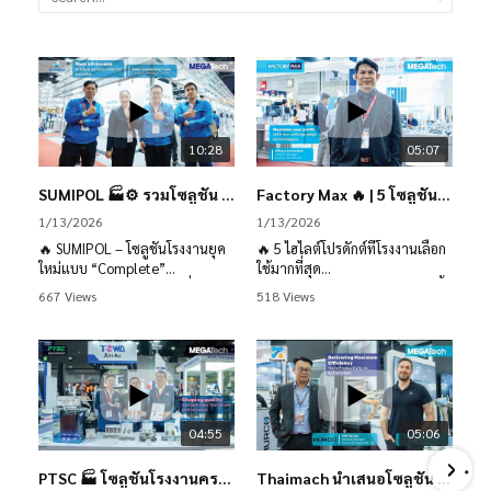
10:28
05:07
SUMIPOL 🏭⚙️ รวมโซลูชัน Smart Factory โรงงานยุคใหม่ครบจบที่เดียว
Factory Max 🔥 | 5 โซลูชันตัวท็อป ลดต้นทุน เพิ่มคุณภาพโรงงานในครั้งเดียว
1/13/2026
1/13/2026
🔥 SUMIPOL – โซลูชันโรงงานยุค
🔥 5 ไฮไลต์โปรดักต์ที่โรงงานเลือก
ใหม่แบบ “Complete”
ใช้มากที่สุด
รวมเทคโนโลยีระดับโลก เพื่อ
1️⃣ Endmill SSPB320 — ตัดเร็วขึ้น
667 Views
518 Views
Productivity • Quality • Safety •
ผิวสวยขึ้น อายุการใช้งานยาว ลด
Energy • Sustainability
ต้นทุนทันที
2️⃣ ZEISS ScanPort 3D Scan —
🛠️ Machining Solutions
วัดงานอัตโนมัติ รวดเร็ว แม่นยำ
🔹 Sumitomo SumiForce™ –
ลดงานแก้ทั้งไลน์
Cutting Tool พร้อมเซนเซอร์ วัด
3️⃣ Cutter Diamond Hybrid —
แรงตัดแบบ Real-time เห็นปัญหา
เบา แข็งแรง ทนทาน คุ้มค่าใช้งาน
04:55
05:06
หน้างานทันที ลดของเสีย
ยาว
🔹 Sumitomo New Coating –
4️⃣ Aeroforce — เทคโนโลยีดูแล
PTSC 🏭 โซลูชันโรงงานครบวงจร ลดต้นทุน เพิ่มประสิทธิภาพ
Thaimach นำเสนอโซลูชัน Factory 5.0 ⚙️ Hurco VM20ZRi 5-Axis + Eleven Dynamics
อายุการใช้งานยาวขึ้น เสถียรขึ้น
น้ำหล่อเย็นให้สะอาด ไม่มีเศษ