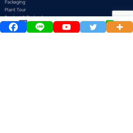
Packaging
Plant Tour
Product & Technology
Saving & Conservation Energy
Special Report
Products
Automation System
Cutting Tools
Energy & Equipment For Environment
Inspection & Measuring
Logistic & Supply Chain
Metal Cutting
Metal Fabrication
@megatechmagazine