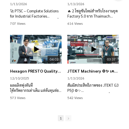
ลดต้นทุนต่อชิ้น
ตกค้าง
1/13/2026
1/13/2026
5️⃣ Fluke ii915 — กล้องตรวจรั่ว
🚀 PTSC – Complete Solutions
🔥 2 โซลูชันใหม่สำหรับโรงงานยุค
📏 Measuring & QC
ลมในโรงงาน ลดการสูญเสีย
for Industrial Factories
Factory 5.0 จาก Thaimach
🔹 BIG DAISHOWA Factory
พลังงานอย่างเห็นผล
รวมโซลูชันระดับอุตสาหกรรม เพื่อ
707 Views
616 Views
Manager – แค่สแกน QR ข้อมูล
“ลดต้นทุน • เพิ่มประสิทธิภาพ •
1️⃣ Hurco VM20ZRi 5-Axis
Tool/Program โหลดเข้าเครื่อง
✨ อยากลดต้นทุนงานตัด?
ยืดอายุการผลิต”
Trunnion Table
ทันที
✨ อยากวัดงานได้เร็วและแม่นยำ
⬆️ ระยะ Z-Axis ยาวขึ้น รองรับชิ้น
🔹 Mitutoyo U-Wave – วัดผล
ขึ้น?
🔧 TOWA Cutting Tools (Japan
งานขนาดใหญ่
แบบดิจิทัล ลด Human Error
✨ อยากยกระดับคุณภาพการผลิต
🇯🇵)
🔄 ทำงาน 5 แกนพร้อมกันด้วย
เหนือคู่แข่ง?
- ดอกเอ็นมิล Carbide / CBN
Conversational Programming
🤖 Smart Manufacturing
สำหรับงานแม่พิมพ์ความแม่นยำ
🛡️ ลดความเสี่ยงการชน เพิ่มความ
04:02
03:37
🔹 IAI Robot & EC ELECYLINDER
ชุดโซลูชันนี้ตอบโจทย์ครบ — เร็ว
สูง
ยืดหยุ่นในการตั้งงาน
– โหลดงานอัตโนมัติ เพิ่มความต่อ
ขึ้น ดีขึ้น ประหยัดขึ้น เห็นผลจริง
- CBN ลับคมซ้ำได้ 3–5 ครั้ง ลด
🎯 แม่นยำสูง เหมาะกับชิ้นงานซับ
Hexagon PRESTO Quality Stations🚀✨ลดเวลาตรวจวัดได้มากกว่า 50%
JTEKT Machinery ⚙️✨ เครื่องเจียรความแม่นยำสูง ผิวสวย คุมค่าได้ทุกชิ้นงาน
เนื่อง Pick & Place ไฟฟ้า –
💼⚙️
ต้นทุนต่อชิ้น
ซ้อน
ประหยัดพลังงานมากกว่า 6 เท่า ♻️
- อายุการใช้งานยาว เปลี่ยนทูล
12/10/2025
1/13/2026
🔹 OMRON Vision & AI – ตรวจจับ
📞💬 สนใจสินค้า หรือขอคำปรึกษา
น้อยลง
2️⃣ Eleven Dynamics
ผลผลิตพุ่งทันที
สัมผัสประสิทธิภาพของ JTEKT G3
ตำหนิ นับจำนวนแบบ Real-time
จาก Factory Max: 02 333 8888
- ครอบคลุม Stainless / Steel /
Automation
ใช้ทรัพยากรเท่าเดิม แต่ต้นทุนต่อ
P50 ⚙️✨
🔹 DENSO Loss Tracker –
Mould
🤖 รองรับหุ่นยนต์ทุกแบรนด์
ชิ้นลดลงชัดเจน
เครื่องเจียรความแม่นยำสูงที่
รายงานผลผลิตแบบเรียลไทม์
573 Views
542 Views
🌐 เชื่อมต่อเซนเซอร์และเครื่องจักร
ความแม่นยำสูง = ของเสียลด =
ออกแบบมาเพื่อลดความคลาด
❄️ SANJIU Cooling Tower (ผู้แทน
ทั้งหมดในระบบเดียว
กำไรกลับคืนโรงงานทันที
เคลื่อน
✨ SIMTEC “Seen • Lean •
รายเดียวในไทย)
🧠 Digital Twin จำลองระบบ
ลงทุนครั้งเดียว ผลตอบแทนจับต้อง
ให้ผิวงานเรียบเนียนสม่ำเสมอ และ
Green” – เห็นปัญหา แก้ตรงจุด สู่
- นวัตกรรมระบบหล่อเย็นล่าสุด
เสมือน เชื่อมต่อโลกจริงแบบเรียล
ได้จริง ทุกชิ้น ทุกล็อต
เพิ่มประสิทธิภาพการผลิตได้ทันที
โรงงานยั่งยืน
1
- ลดค่าบำรุงรักษา ได้มาตรฐาน
ไทม์
CGI
🔌 Plug & Play สำหรับ Industry
มาลองทดสอบ PRESTO ด้วยตัว
💡 จุดเด่นที่โรงงานมืออาชีพเลือก
✨ โรงงานสมัยใหม่ เริ่มต้นได้ที่