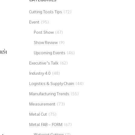
Cutting Tools Tips
(72)
Event
(95)
Post Show
(47)
Show Review
(9)
เร่ง
Upcoming Events
(46)
Executive’s Talk
(62)
Industry 4.0
(48)
Logistics & Supply Chain
(44)
Manufacturing Trends
(55)
Measurement
(73)
Metal Cut
(75)
Metal FAB – FORM
(67)
Waterjet Cutting
(7)