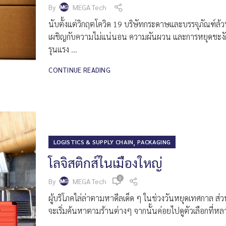
By
MEGA Tech
นับตั้งแต่วิกฤตโควิด 19 บริษัทกระดาษและบรรจุภัณฑ์ล้
เผชิญกับความไม่แน่นอน ความผันผวน และการหยุดชะงั
รุนแรง ...
CONTINUE READING
,
LOGISTICS & SUPPLY CHAIN
PACKAGING
โลจิสติกส์ในเมืองใหญ่
0
By
MEGA Tech
ผู้บริโภคไล่ล่าตามหาดีลเด็ด ๆ ในช่วงวันหยุดเทศกาล ส่
จะเริ่มค้นหาตามร้านต่างๆ จากนั้นค่อยไปดูตัวเลือกที่หลา