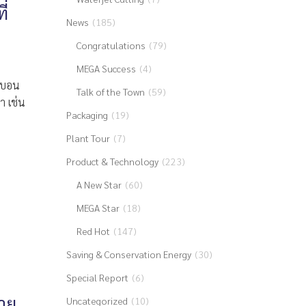
ี่
News
(185)
Congratulations
(79)
MEGA Success
(4)
ร์บอน
Talk of the Town
(59)
ำ เช่น
Packaging
(19)
Plant Tour
(7)
Product & Technology
(223)
A New Star
(60)
MEGA Star
(18)
Red Hot
(147)
Saving & Conservation Energy
(30)
Special Report
(6)
าย
Uncategorized
(10)