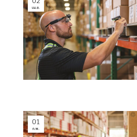
เม.ย.
01
ก.พ.