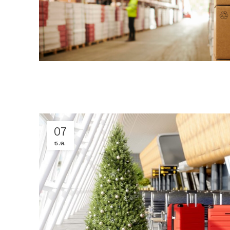
07
ธ.ค.