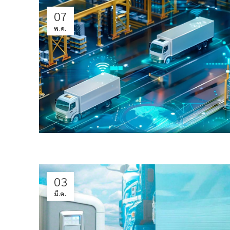
07
พ.ค.
03
มี.ค.