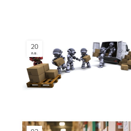
20
ก.ย.
02