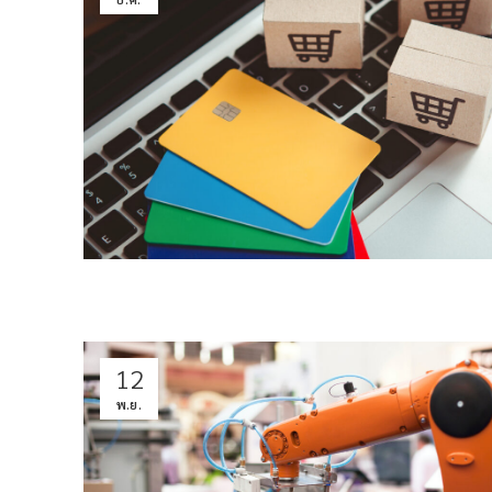
12
พ.ย.