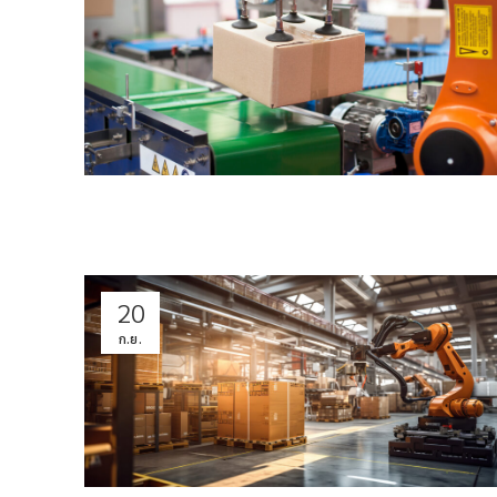
20
ก.ย.