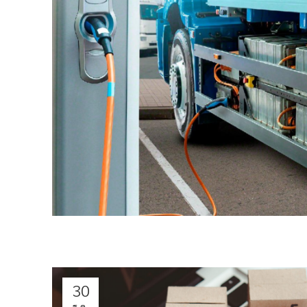
30
ธ.ค.