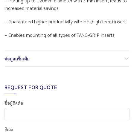
– Parting up to 120mm diameter with 3 mm insert, leads to
increased material savings
– Guaranteed higher productivity with HF (high feed) insert
– Enables mounting of all types of TANG-GRIP inserts
ข้อมูลเพิ่มเติม
REQUEST FOR QUOTE
ชื่อผู้ติดต่อ
อีเมล