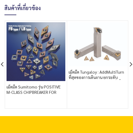
สินค้าที่เกี่ยวข้อง
เม็ดมีด Tungaloy : AddMultiTurn
ที่สุดของการเดินงาน ยกระดับ
ประสิทธิภาพการผลิตให้สูงยิ่งขึ้น
เม็ดมีด Sumitomo รุ่น POSITIVE
ม
และลดเวลาในการตัดเฉือน
M-CLASS CHIPBREAKER FOR
S
FINISHING FB TYPE / LB TYPE