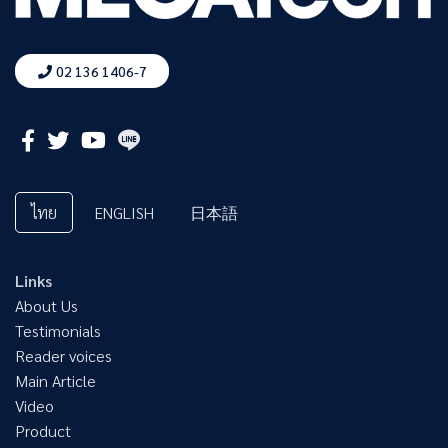
02 136 1406-7
ไทย
ENGLISH
日本語
Links
About Us
Testimonials
Reader voices
Main Article
Video
Product