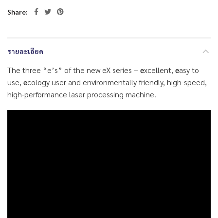
Share
รายละเอียด
The three “e’s” of the new eX series –
e
xcellent,
e
asy to
use,
e
cology user and environmentally friendly, high-speed,
high-performance laser processing machine.