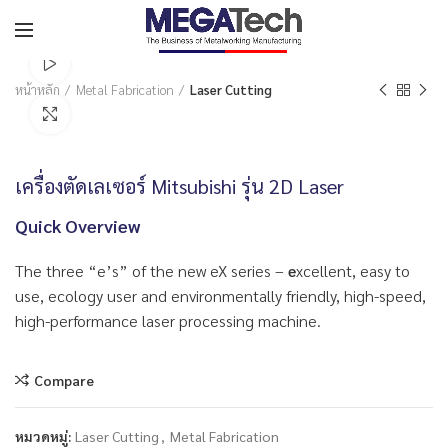
Watch video
หน้าหลัก
Metal Fabrication
Laser Cutting
Click to enlarge
เครื่องตัดเลเซอร์ Mitsubishi รุ่น 2D Laser
Quick Overview
The three “e’s” of the new eX series –
e
xcellent, easy to
use, ecology user and environmentally friendly, high-speed,
high-performance laser processing machine.
Compare
หมวดหมู่:
Laser Cutting
,
Metal Fabrication