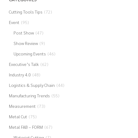
Cutting Tools Tips
(72)
Event
(95)
Post Show
(47)
Show Review
(9)
Upcoming Events
(46)
Executive’s Talk
(62)
Industry 4.0
(48)
Logistics & Supply Chain
(44)
Manufacturing Trends
(55)
Measurement
(73)
Metal Cut
(75)
Metal FAB – FORM
(67)
Waterjet Cutting
(7)