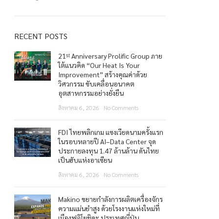
RECENT POSTS
21ˢᵗ Anniversary Prolific Group ภาย
ใต้แนวคิด “Our Heat Is Your
Improvement” สร้างคุณค่าด้วย
วิศวกรรม ขับเคลื่อนอนาคต
อุตสาหกรรมอย่างยั่งยืน
สิงหาคม 6, 2026
No Comments
FDI ไทยพลิกเกม แซงเวียดนามครั้งแรก
ในรอบหลายปี AI–Data Center จุด
ประกายลงทุน 1.47 ล้านล้าน ดันไทย
เป็นฮับแห่งอาเซียน
สิงหาคม 6, 2026
No Comments
Makino ขยายกำลังการผลิตเครื่องจักร
ความแม่นยำสูง ด้วยโรงงานแห่งใหม่ที่
เมืองฟูจิโยชิดะ ประเทศญี่ปุ่น