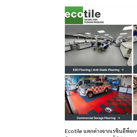
Ecotile
แตกต่างจากเรซินอีพ็อกซี