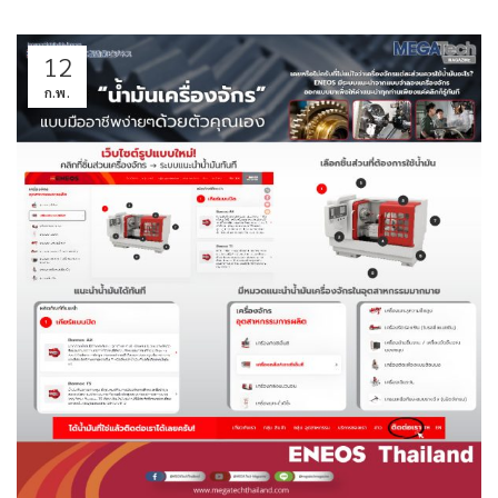
12
ก.พ.