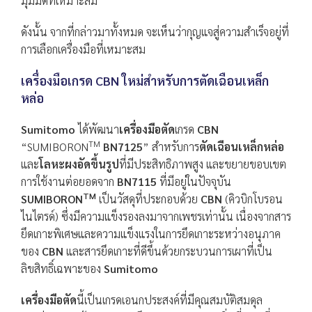
มุมมีดที่เหมาะสม
ดังนั้น จากที่กล่าวมาทั้งหมด จะเห็นว่ากุญแจสู่ความสำเร็จอยู่ที่
การเลือกเครื่องมือที่เหมาะสม
เครื่องมือเกรด CBN ใหม่สำหรับการตัดเฉือนเหล็ก
หล่อ
Sumitomo
ได้พัฒนา
เครื่องมือตัด
เกรด
CBN
TM
“SUMIBORON
BN7125
” สำหรับการ
ตัดเฉือนเหล็กหล่อ
และ
โลหะผงอัดขึ้นรูป
ที่มีประสิทธิภาพสูง และขยายขอบเขต
การใช้งานต่อยอดจาก
BN7115
ที่มีอยู่ในปัจจุบัน
TM
SUMIBORON
เป็นวัสดุที่ประกอบด้วย
CBN
(คิวบิกโบรอน
ไนไตรด์) ซึ่งมีความแข็งรองลงมาจากเพชรเท่านั้น เนื่องจากสาร
ยึดเกาะพิเศษและความแข็งแรงในการยึดเกาะระหว่างอนุภาค
ของ
CBN
และสารยึดเกาะที่ดีขึ้นด้วยกระบวนการเผาที่เป็น
ลิขสิทธิ์เฉพาะของ
Sumitomo
เครื่องมือตัด
นี้เป็นเกรดเอนกประสงค์ที่มีคุณสมบัติสมดุล