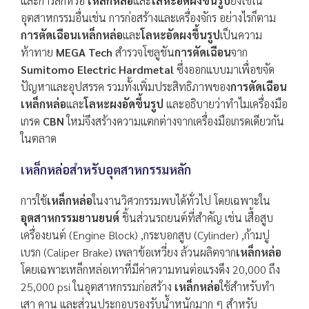
และการสึกหรอ
เหล็กหล่อ
และ
โลหะอัดผงขึ้นรูป
ยังใช้ใน
อุตสาหกรรมอื่นเช่น การก่อสร้างและเครื่องจักร อย่างไรก็ตาม
การตัดเฉือนเหล็กหล่อ
และ
โลหะอัดผงขึ้นรูป
เป็นความ
ท้าทาย
MEGA Tech
สำรวจโซลูชัน
การตัดเฉือน
จาก
Sumitomo Electric Hardmetal
ซึ่งออกแบบมาเพื่อขจัด
ปัญหาและอุปสรรค รวมทั้งเพิ่มประสิทธิภาพของ
การตัดเฉือน
เหล็กหล่อ
และ
โลหะผงอัดขึ้นรูป
และอธิบายว่าทำไมเครื่องมือ
เกรด
CBN
ใหม่จึงสร้างความแตกต่างจากเครื่องมือเกรดเดียวกัน
ในตลาด
เหล็กหล่อสำหรับอุตสาหกรรมหลัก
การใช้
เหล็กหล่อ
ในงานวิศวกรรมพบได้ทั่วไป โดยเฉพาะใน
อุตสาหกรรมยานยนต์
ชิ้นส่วนรถยนต์ที่สำคัญ เช่น เสื้อสูบ
เครื่องยนต์ (Engine Block) ,กระบอกสูบ (Cylinder) ,ก้ามปู
เบรก (Caliper Brake) เพลาข้อเหวี่ยง ล้วนผลิตจาก
เหล็กหล่อ
โดยเฉพาะเหล็กหล่อเทาที่มีค่าความทนต่อแรงดึง 20,000 ถึง
25,000 psi ในอุตสาหกรรมก่อสร้าง
เหล็กหล่อ
ใช้สำหรับทำ
เสา คาน และส่วนประกอบรองรับน้ำหนักมาก ๆ สำหรับ