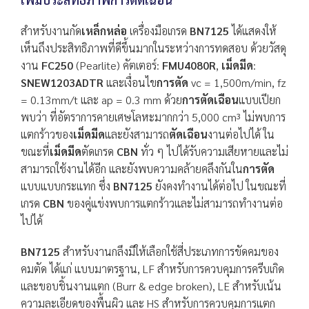
สำหรับงานกัด
เหล็กหล่อ
เครื่องมือเกรด
BN7125
ได้แสดงให้
เห็นถึงประสิทธิภาพที่ดีขึ้นมากในระหว่างการทดสอบ ด้วยวัสดุ
งาน
FC250
(Pearlite) คัตเตอร์:
FMU4080R
,
เม็ดมีด
:
SNEW1203ADTR
และเงื่อนไข
การตัด
vc = 1,500m/min, fz
= 0.13mm/t และ ap = 0.3 mm ด้วย
การตัดเฉือน
แบบเปียก
พบว่า ที่อัตราการคายเศษโลหะมากกว่า 5,000 cm³ ไม่พบการ
แตกร้าวของ
เม็ดมีด
และยังสามารถ
ตัดเฉือน
งานต่อไปได้ ใน
ขณะที่
เม็ดมีด
ตัดเกรด
CBN
ทั่ว ๆ ไปได้รับความเสียหายและไม่
สามารถใช้งานได้อีก และยังพบความคล้ายคลึงกันใน
การตัด
แบบแบบกระแทก ซึ่ง
BN7125
ยังคงทำงานได้ต่อไป ในขณะที่
เกรด
CBN
ของคู่แข่งพบการแตกร้าวและไม่สามารถทำงานต่อ
ไปได้
BN7125
สำหรับงานกลึงมีให้เลือกใช้สี่ประเภทการขัดคมของ
คมตัด ได้แก่ แบบมาตรฐาน, LF สำหรับการควบคุมการครีบเกิด
และขอบชิ้นงานแตก (Burr & edge broken), LE สำหรับเน้น
ความละเอียดของพื้นผิว และ HS สำหรับการควบคุมการแตก