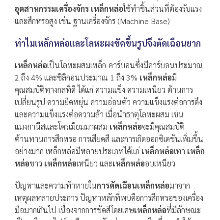
อุตสาหกรรมเครื่องจักร เหล็กหล่อ
ใช้ทำชิ้นส่วนที่ต้องรับแรง
และสึกหรอสูง เช่น ฐานเครื่องจักร (Machine Base)
ทำไมเหล็กหล่อและโลหะผงขัดขึ้นรูปจึงตัดเฉือนยาก
เหล็กหล่อ
เป็นโลหะผสมเหล็ก-คาร์บอนซึ่งมีคาร์บอนประมาณ
2 ถึง 4% และซิลิกอนประมาณ 1 ถึง 3%
เหล็กหล่อ
มี
คุณสมบัติทางกลที่ดี ได้แก่ ความแข็ง ความเหนียว ต้านการ
เปลี่ยนรูป ความยืดหยุ่น ความอ่อนตัว ความแข็งแรงต่อการดึง
และความแข็งแรงต่อความล้า เมื่อนำธาตุโลหะผสม เช่น
แมงกานีสและโครเมียมมาผสม
เหล็กหล่อ
จะมีคุณสมบัติ
ต้านทานการสึกหรอ การเสียดสี และการเกิดออกซิเดชันเพิ่มขึ้น
อย่างมาก เหล็กหล่อมีหลายประเภทได้แก่
เหล็กหล่อ
เทา
เหล็ก
หล่อ
ขาว
เหล็กหล่อ
เหนียว และ
เหล็กหล่อ
อบเหนียว
ปัญหาและความท้าทายใน
การตัดเฉือนเหล็กหล่อ
มาจาก
เหตุผลหลายประการ ปัญหาหลักที่พบคือการสึกหรอของเครื่อง
มือมากเกินไป เนื่องจากการขัดสีโดยเศษ
เหล็กหล่อ
ที่มีลักษณะ