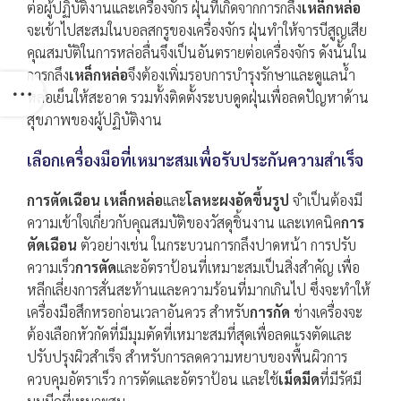
ต่อผู้ปฏิบัติงานและเครื่องจักร ฝุ่นที่เกิดจากการกลึง
เหล็กหล่อ
จะเข้าไปสะสมในบอลสกรูของเครื่องจักร ฝุ่นทำให้จารบีสูญเสีย
คุณสมบัติในการหล่อลื่นจึงเป็นอันตรายต่อเครื่องจักร ดังนั้นใน
การกลึง
เหล็กหล่อ
จึงต้องเพิ่มรอบการบำรุงรักษาและดูแลน้ำ
หล่อเย็นให้สะอาด รวมทั้งติดตั้งระบบดูดฝุ่นเพื่อลดปัญหาด้าน
สุขภาพของผู้ปฏิบัติงาน
เลือกเครื่องมือที่เหมาะสมเพื่อรับประกันความสำเร็จ
การตัดเฉือน เหล็กหล่อ
และ
โลหะผงอัดขึ้นรูป
จำเป็นต้องมี
ความเข้าใจเกี่ยวกับคุณสมบัติของวัสดุชิ้นงาน และเทคนิค
การ
ตัดเฉือน
ตัวอย่างเช่น ในกระบวนการกลึงปาดหน้า การปรับ
ความเร็ว
การตัด
และอัตราป้อนที่เหมาะสมเป็นสิ่งสำคัญ เพื่อ
หลีกเลี่ยงการสั่นสะท้านและความร้อนที่มากเกินไป ซึ่งจะทำให้
เครื่องมือสึกหรอก่อนเวลาอันควร สำหรับ
การกัด
ช่างเครื่องจะ
ต้องเลือกหัวกัดที่มีมุมตัดที่เหมาะสมที่สุดเพื่อลดแรงตัดและ
ปรับปรุงผิวสำเร็จ สำหรับการลดความหยาบของพื้นผิวการ
ควบคุมอัตราเร็ว การตัดและอัตราป้อน และใช้
เม็ดมีด
ที่มีรัศมี