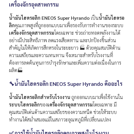
เครื่องจักรอุตสาหกรรม
น้ำมันไฮดรอลิก ENEOS Super Hyrando
เป็น
น้ำมันไฮดรอ
ลิก
คุณภาพสูงที่ถูกออกแบบมาเพื่อรองรับการทำงานของระบบ
เครื่องจักรอุตสาหกรรม
โดยเฉพาะ ช่วยถ่ายทอดพลังงานได้
อย่างมีประสิทธิภาพ ลดแรงเสียดทาน และปกป้องชิ้นส่วน
สำคัญไม่ให้เกิดการสึกหรอในระยะยาว 🏭 ด้วยคุณสมบัติด้าน
ความเสถียรและความทนทาน จึงเหมาะสำหรับโรงงานที่
ต้องการลดต้นทุนการบำรุงรักษาและเพิ่มความต่อเนื่องในการ
ผลิต🏭
🔧น้ำมันไฮดรอลิก ENEOS Super Hyrando คืออะไร
น้ำมันไฮดรอลิกสำหรับโรงงาน
ถูกออกแบบมาเพื่อใช้งานใน
ระบบไฮดรอลิก
ของ
เครื่องจักรอุตสาหกรรม
โดยเฉพาะ มี
คุณสมบัติเด่นด้านความเสถียรของความหนืด ช่วยให้ระบบ
ทำงานได้สม่ำเสมอแม้ในสภาวะอุณหภูมิที่เปลี่ยนแปลง
✅ การใช้น้ำมันไฮดรอลิกคุณภาพสูงในโรงงาน