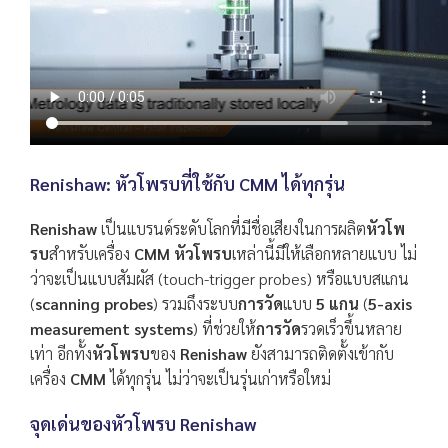
Renishaw: หัวโพรบที่ใช้กับ CMM ได้ทุกรุ่น
Renishaw
เป็นแบรนด์ระดับโลกที่มีชื่อเสียงในการผลิต
หัวโพ
รบ
สำหรับเครื่อง
CMM หัวโพรบ
เหล่านี้มีให้เลือกหลายแบบ ไม่
ว่าจะเป็นแบบสัมผัส (touch-trigger probes) หรือแบบสแกน
(
scanning probes
) รวมถึงระบบ
การวัด
แบบ
5 แกน
(
5-axis
measurement systems
) ที่ช่วยให้
การวัด
รวดเร็วขึ้นหลาย
เท่า อีกทั้ง
หัวโพรบ
ของ
Renishaw
ยังสามารถติดตั้งเข้ากับ
เครื่อง
CMM
ได้ทุกรุ่น ไม่ว่าจะเป็นรุ่นเก่าหรือใหม่
จุดเด่นของหัวโพรบ
Renishaw