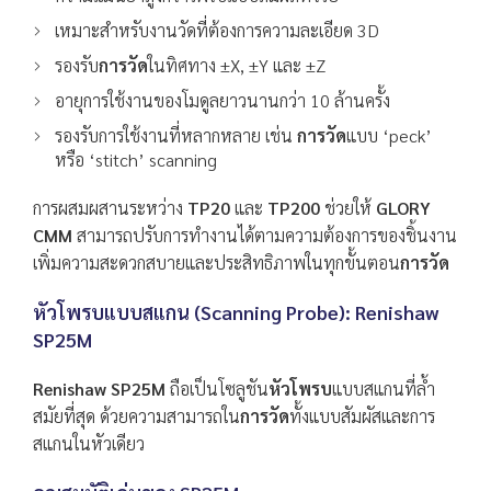
เหมาะสำหรับงานวัดที่ต้องการความละเอียด 3D
รองรับ
การวัด
ในทิศทาง ±X, ±Y และ ±Z
อายุการใช้งานของโมดูลยาวนานกว่า 10 ล้านครั้ง
รองรับการใช้งานที่หลากหลาย เช่น
การวัด
แบบ ‘peck’
หรือ ‘stitch’ scanning
การผสมผสานระหว่าง
TP20
และ
TP200
ช่วยให้
GLORY
CMM
สามารถปรับการทำงานได้ตามความต้องการของชิ้นงาน
เพิ่มความสะดวกสบายและประสิทธิภาพในทุกขั้นตอน
การวัด
หัวโพรบแบบสแกน (Scanning Probe): Renishaw
SP25M
Renishaw SP25M
ถือเป็นโซลูชัน
หัวโพรบ
แบบสแกนที่ล้ำ
สมัยที่สุด ด้วยความสามารถใน
การวัด
ทั้งแบบสัมผัสและการ
สแกนในหัวเดียว