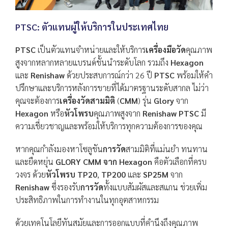
PTSC: ตัวแทนผู้ให้บริการในประเทศไทย
PTSC
เป็นตัวแทนจำหน่ายและให้บริการ
เครื่องมือวัด
คุณภาพ
สูงจากหลากหลายแบรนด์ชั้นนำระดับโลก รวมถึง
Hexagon
และ
Renishaw
ด้วยประสบการณ์กว่า 26 ปี
PTSC
พร้อมให้คำ
ปรึกษาและบริการหลังการขายที่ได้มาตรฐานระดับสากล ไม่ว่า
คุณจะต้องการ
เครื่องวัดสามมิติ
(
CMM
) รุ่น
Glory
จาก
Hexagon
หรือ
หัวโพรบ
คุณภาพสูงจาก
Renishaw PTSC
มี
ความเชี่ยวชาญและพร้อมให้บริการทุกความต้องการของคุณ
หากคุณกำลังมองหาโซลูชัน
การวัด
สามมิติที่แม่นยำ ทนทาน
และยืดหยุ่น
GLORY CMM จาก Hexagon
คือตัวเลือกที่ครบ
วงจร ด้วย
หัวโพรบ TP20
,
TP200
และ
SP25M
จาก
Renishaw
ซึ่งรองรับ
การวัด
ทั้งแบบสัมผัสและสแกน ช่วยเพิ่ม
ประสิทธิภาพในการทำงานในทุกอุตสาหกรรม
ด้วยเทคโนโลยีทันสมัยและการออกแบบที่คำนึงถึงคุณภาพ