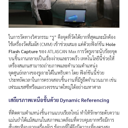
ในการวัดทางวิศวกรรม “รู” คือจุดที่วัดได้ยากที่สุดและมักต้อง
ใช้เครื่องวัดสัมผัส (CMM) เข้าช่วยเสมอ แต่ด้วยฟังก์ชัน
Hole
Flash Capture
ของ ATLASCAN Max การวัดรูเจาะนับร้อยจุด
บนชิ้นงานกลายเป็นเรื่องง่ายและรวดเร็ว เทคโนโลยีนี้ช่วยให้
เครื่องสแกนสามารถถ่ายภาพและคำนวณตำแหน่ง
จุดศูนย์กลางของรูเจาะได้ในพริบตา โดย ฟังก์ชันนี้ช่วย
ประหยัดเวลาในการตรวจสอบชิ้นงานที่มีรูยึดจำนวนมาก เช่น
เฟรมแชสซีหรือแผงวงจรขนาดใหญ่ได้อย่างมหาศาล
เสถียรภาพเหนือชั้นด้วย Dynamic Referencing
ที่ติดตามตำแหน่งชิ้นงานแบบเรียลไทม์ ทำให้รักษาระดับความ
แม่นยำได้แม้สแกนในสภาพแวดล้อมที่ควบคุมยากหรือมีการ
สั่นสะเทือนจากเครื่องจักร ข้อมูลที่ได้จึงมีความเที่ยงตรงสูง