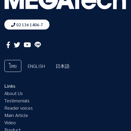
02 136 1406-7
ไทย
ENGLISH
日本語
Links
About Us
Testimonials
Reader voices
Main Article
Video
Product