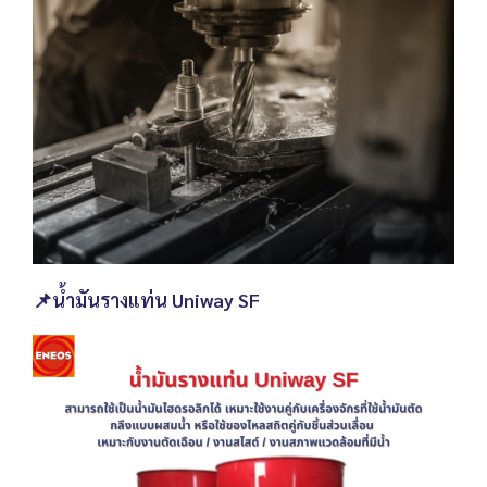
📌น้ำมันรางแท่น Uniway SF