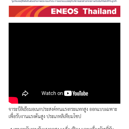
จาระบีลิเธียมอเนกประสงค์ทนแรงกระแทกสูง ออกแบบเฉพาะ
เพื่อรับงานแรงดันสูง ประเภทลิเทียมโซป