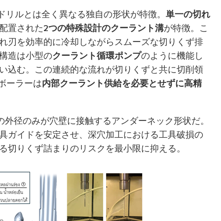
ドリルとは全く異なる独自の形状が特徴。
単一の切れ
配置された
2つの特殊設計のクーラント溝
が特徴。こ
れ刃を効率的に冷却しながらスムーズな切りくず排
構造は小型の
クーラント循環ポンプ
のように機能し
い込む。この連続的な流れが切りくずと共に切削領
aボーラーは
内部クーラント供給を必要とせずに高精
径のみが穴壁に接触するアンダーネック形状だ。
具ガイドを安定させ、深穴加工における工具破損の
る切りくず詰まりのリスクを最小限に抑える。