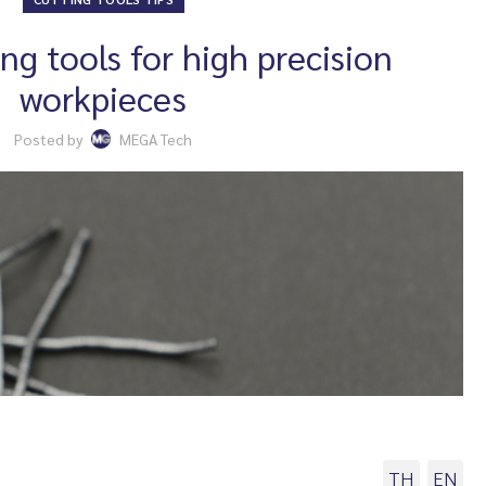
ing tools for high precision
workpieces
Posted by
MEGA Tech
TH
EN