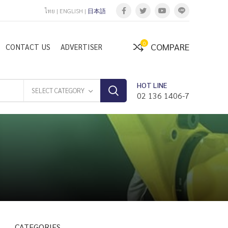
ไทย
|
ENGLISH
|
日本語
0
COMPARE
CONTACT US
ADVERTISER
HOT LINE
SELECT CATEGORY
02 136 1406-7
CATEGORIES