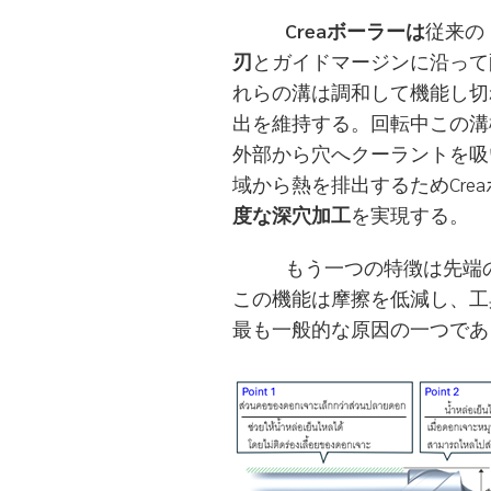
Creaボーラーは
従来の
刃
とガイドマージンに沿って
れらの溝は調和して機能し切
出を維持する。回転中この溝
外部から穴へクーラントを吸
域から熱を排出するためCre
度な深穴加工
を実現する。
もう一つの特徴は先端の外
この機能は摩擦を低減し、工
最も一般的な原因の一つであ