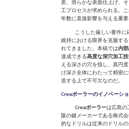
差、滑らかな表面仕上げ、そ
工プロセスが求められる。こ
年数に直接影響を与える重要
こうした厳しい要件に応え
維持における限界を克服する
れてきました。本稿では
内部
達成できる
高度な深穴加工技
える深さの穴を指し、真円度
け深さ全体にわたって精密に
造する上で不可欠なのだ。
Crea
ボーラーのイノベーショ
Creaボーラー
は広島の
阪の鍵メーカーである株式会
的なドリルは従来のドリルの