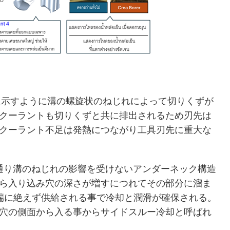
すように溝の螺旋状のねじれによって切りくずが
クーラントも切りくずと共に排出されるため刃先は
クーラント不足は発熱につながり工具刃先に重大な
通り溝のねじれの影響を受けないアンダーネック構造
ら入り込み穴の深さが増すにつれてその部分に溜ま
端に絶えず供給される事で冷却と潤滑が確保される。
穴の側面から入る事からサイドスルー冷却と呼ばれ