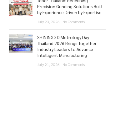
Teber Thailand: Redefining
Precision Grinding Solutions Built
by Experience Driven by Expertise
July 23, 2026
No Comments
SHINING 3D Metrology Day
Thailand 2026 Brings Together
Industry Leaders to Advance
Intelligent Manufacturing
July 21, 2026
No Comments