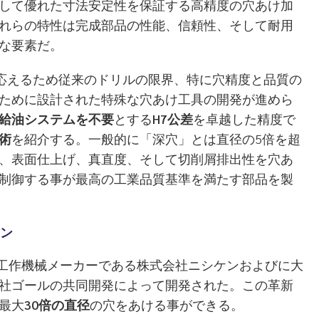
して優れた寸法安定性を保証する高精度の穴あけ加
れらの特性は完成部品の性能、信頼性、そして耐用
な要素だ。
るため従来のドリルの限界、特に穴精度と品質の
ために設計された特殊な穴あけ工具の開発が進めら
給油システムを不要
とする
H7公差
を卓越した精度で
術
を紹介する。一般的に「深穴」とは直径の5倍を超
、表面仕上げ、真直度、そして切削屑排出性を穴あ
制御する事が最高の工業品質基準を満たす部品を製
ン
工作機械メーカーである株式会社ニシケンおよびに大
社ゴールの共同開発によって開発された。この革新
最大
30倍の直径
の穴をあける事ができる。