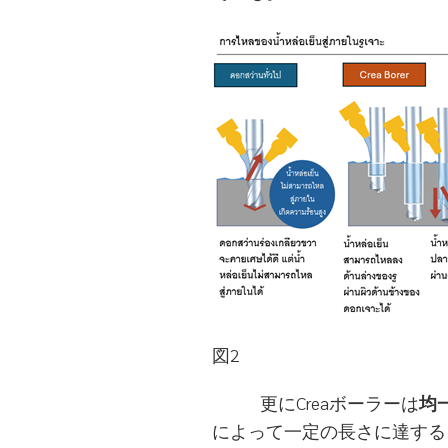
図2
更にCreaボーラーは
均
によって一定の長さに達する