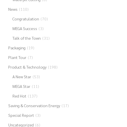
News
(110)
Congratulation
(70)
MEGA Success
(3)
Talk of the Town
(31)
Packaging
(19)
Plant Tour
(7)
Product & Technology
(198)
A New Star
(53)
MEGA Star
(11)
Red Hot
(137)
Saving & Conservation Energy
(17)
Special Report
(3)
Uncategorized
(6)