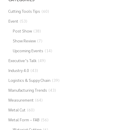
Cutting Tools Tips
(60)
Event
(53)
Post Show
(38)
Show Review
(7)
Upcoming Events
(14)
Executive’s Talk
(49)
Industry 4.0
(43)
Logistics & Suppy Chain
(39)
Manufacturing Trends
(43)
Measurement
(64)
Metal Cut
(60)
Metal Form – FAB
(56)
Waterjet Cutting
(6)