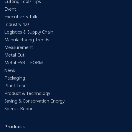
Cutting Tools Tips
Event
Executive’s Talk
Industry 4.0
Logistics & Supply Chain
Manufacturing Trends
Measurement
Metal Cut
Metal FAB – FORM
News
Packaging
Plant Tour
Product & Technology
Saving & Conservation Energy
Special Report
Products