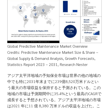
Global Predictive Maintenance Market Overview
Credits: Predictive Maintenance Market Size & Share –
Global Supply & Demand Analysis, Growth Forecasts,
Statistics Report 2023 – 2031, Research Nester
アジア太平洋地域の予知保全市場は世界の他の地域の
中でも特に2031年末までに239億8,520万米ドルとい
う最大の市場収益を保持すると予測されている。この
地域の市場は予測期間中に35.4%という最高のCAGRで
成長すると予想されている。アジア太平洋地域の市場
は2021 年に11 億 8,380 万米ドルの収益を上げた。こ