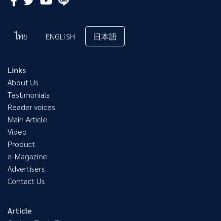
ไทย
ENGLISH
日本語
Links
About Us
Testimonials
Reader voices
Main Article
Video
Product
e-Magazine
Advertisers
Contact Us
Article