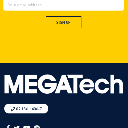
02 136 1406-7