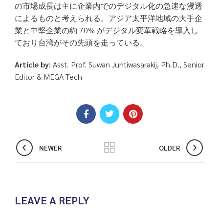
の市場成長は主に企業内でのデジタル化の急速な浸透
によるものと考えられる。アジア太平洋地域の大手企
業と中堅企業の約 70% がデジタル変革戦略を導入し
ており台湾がその先頭を走っている。
Article by:
Asst. Prof. Suwan Juntiwasarakij, Ph.D., Senior
Editor & MEGA Tech
NEWER
OLDER
LEAVE A REPLY