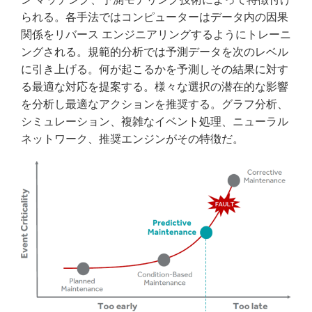
られる。各手法ではコンピューターはデータ内の因果
関係をリバース エンジニアリングするようにトレーニ
ングされる。規範的分析では予測データを次のレベル
に引き上げる。何が起こるかを予測しその結果に対す
る最適な対応を提案する。様々な選択の潜在的な影響
を分析し最適なアクションを推奨する。グラフ分析、
シミュレーション、複雑なイベント処理、ニューラル
ネットワーク、推奨エンジンがその特徴だ。