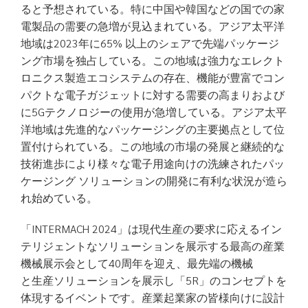
ると予想されている。特に中国や韓国などの国での家
電製品の需要の急増が見込まれている。アジア太平洋
地域は2023年に65% 以上のシェアで先端パッケージ
ング市場を独占している。この地域は強力なエレクト
ロニクス製造エコシステムの存在、機能が豊富でコン
パクトな電子ガジェットに対する需要の高まりおよび
に5Gテクノロジーの使用が急増している。アジア太平
洋地域は先進的なパッケージングの主要拠点として位
置付けられている。この地域の市場の発展と継続的な
技術進歩により様々な電子用途向けの洗練されたパッ
ケージング ソリューションの開発に有利な状況が造ら
れ始めている。
「INTERMACH 2024」は現代生産の要求に応えるイン
テリジェントなソリューションを展示する最高の産業
機械展示会として40周年を迎え、最先端の機械
と生産ソリューションを展示し「5R」のコンセプトを
体現するイベントです。産業起業家の皆様向けに設計