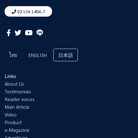
02 136 1406-7
ไทย
ENGLISH
日本語
Links
About Us
Testimonials
Reader voices
Main Article
Video
Product
e-Magazine
Advertisers