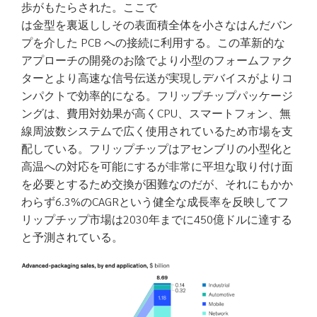
歩がもたらされた。ここで
は金型を裏返ししその表面積全体を小さなはんだバン
プを介した PCB への接続に利用する。この革新的な
アプローチの開発のお陰でより小型のフォームファク
ターとより高速な信号伝送が実現しデバイスがよりコ
ンパクトで効率的になる。フリップチップパッケージ
ングは、費用対効果が高くCPU、スマートフォン、無
線周波数システムで広く使用されているため市場を支
配している。フリップチップはアセンブリの小型化と
高温への対応を可能にするが非常に平坦な取り付け面
を必要とするため交換が困難なのだが、それにもかか
わらず6.3%のCAGRという健全な成長率を反映してフ
リップチップ市場は2030年までに450億ドルに達する
と予測されている。