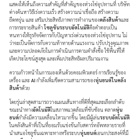
แสดงให้เห็นถึงความสำคัญที่สำคัญของห่วงโซ่อุปทานที่ บริษัท
ต่างค้นหาวิธีเร่งความเร็ว สร้างความน่าเชื่อถือ สร้างความ
ยืดหยุ่น และ เสริมประสิทธิภาพการทำงานของ
คลังสินค้า
และ
การกระจายสินค้า
โซลูชันระบบอัตโนมัติ
คือคำตอบเป็น
หนทางให้ธุรกิจจัดการกับปัญหาเร่งด่วนของห่วงโซ่อุปทาน ไม่
ว่าจะเป็นจัดการกับความท้าทายด้านแรงงาน ปรับปรุงคุณภาพ
และความปลอดภัยในการดำเนินการตามคำสั่งซื้อ ใช้พื้นที่ให้
เกิดประโยชน์สูงสุด และเพิ่มประสิทธิผลปริมาณงาน
ความก้าวหน้าในการมองเห็นด้วยคอมพิวเตอร์ การเรียนรู้ของ
เครื่อง และ
AI
กำลังเพิ่มขีดความสามารถของ
หุ่นยนต์ในคลัง
สินค้า
ด้วย
โดยรุ่นล่าสุดสามารถวางแผนเส้นทางที่ดีที่สุดและเลือกลำดับ
ขณะนำทาง
อัตโนมัติ
ในสภาพแวดล้อมที่ซับซ้อน ตลาด
หุ่น
ยนต์
กำลังมีความเคลื่อนไหวมากขึ้น โดยมีผู้เล่น
ระบบอัตโนมัติ
ในคลังสินค้าที่เป็นที่ยอมรับแข่งขันกับสตาร์ทอัพหลายรายที่
นำเสนอโซลูชั่นเฉพาะทางหรือระบบ
หุ่นยนต์
เอนกประสงค์ที่มี