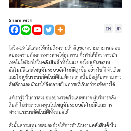
Share with
EN
JP
โควิด-19 ได้แสดงให้เห็นถึงความสำคัญของความสามารถตอบ
สนองความต้องการทางห่วงโซ่อุปทาน ซึ่งทำให้อัตราการนำ
เทคโนโลยีมาใช้ใน
คลังสินค้า
ทั้งในแง่ของ
โซลูชันระบบ
อัตโนมัติ
และ
โซลูชันระบบอัตโนมัติ
สูงขั้น อย่างไรก็ดี ตัวเลือก
และ
โซลูชันระบบอัตโนมัติ
ในท้องตลาดนี้นมีอยู่ล้นหลาม การ
คัดเลือกและนำมาใช้จึงกลายเป็นภาระที่เกินกว่าจะจัดการได้
แต่เรารู้ว่าในการส่งมอบอย่างรวดเร็วและขนาด ผู้บริหารคลัง
สินค้าไม่สามารถลงทุนใน
โซลูชันระบบอัตโนมัติ
และการ
ทำงาน
ระบบอัตโนมัติ
ทั้งหมดได้
ดังนั้นความเหมาะสมจะช่วยให้การดำเนินงาน
คลังสินค้า
ใน