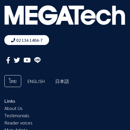
02 136 1406-7
ไทย
ENGLISH
日本語
Links
About Us
Testimonials
Reader voices
Main Article