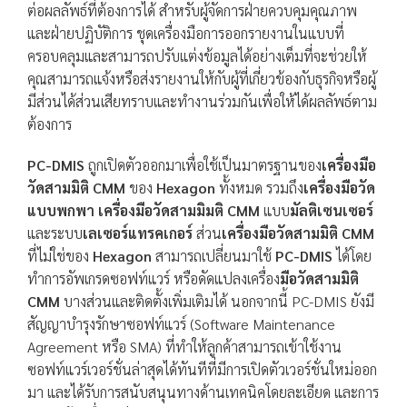
ต่อผลลัพธ์ที่ต้องการได้ สำหรับผู้จัดการฝ่ายควบคุมคุณภาพ
และฝ่ายปฏิบัติการ ชุดเครื่องมือการออกรายงานในแบบที่
ครอบคลุมและสามารถปรับแต่งข้อมูลได้อย่างเต็มที่จะช่วยให้
คุณสามารถแจ้งหรือส่งรายงานให้กับผู้ที่เกี่ยวข้องกับธุรกิจหรือผู้
มีส่วนได้ส่วนเสียทราบและทำงานร่วมกันเพื่อให้ได้ผลลัพธ์ตาม
ต้องการ
PC-DMIS
ถูกเปิดตัวออกมาเพื่อใช้เป็นมาตรฐานของ
เครื่องมือ
วัดสามมิติ CMM
ของ
Hexagon
ทั้งหมด รวมถึง
เครื่องมือวัด
แบบพกพา เครื่องมือวัดสามมิมติ CMM
แบบ
มัลติเซนเซอร์
และระบบ
เลเซอร์แทรคเกอร์
ส่วน
เครื่องมือวัดสามมิติ CMM
ที่ไม่ใช่ของ
Hexagon
สามารถเปลี่ยนมาใช้
PC-DMIS
ได้โดย
ทำการอัพเกรดซอฟท์แวร์ หรือดัดแปลงเครื่อง
มือวัดสามมิติ
CMM
บางส่วนและติดตั้งเพิ่มเติมได้ นอกจากนี้ PC-DMIS ยังมี
สัญญาบำรุงรักษาซอฟท์แวร์ (Software Maintenance
Agreement หรือ SMA) ที่ทำให้ลูกค้าสามารถเข้าใช้งาน
ซอฟท์แวร์เวอร์ชั่นล่าสุดได้ทันทีที่มีการเปิดตัวเวอร์ชั่นใหม่ออก
มา และได้รับการสนับสนุนทางด้านเทคนิคโดยละเอียด และการ