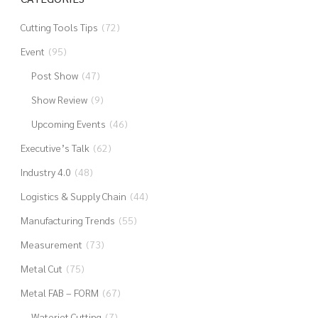
Cutting Tools Tips
(72)
Event
(95)
Post Show
(47)
Show Review
(9)
Upcoming Events
(46)
Executive’s Talk
(62)
Industry 4.0
(48)
Logistics & Supply Chain
(44)
Manufacturing Trends
(55)
Measurement
(73)
Metal Cut
(75)
Metal FAB – FORM
(67)
Waterjet Cutting
(7)