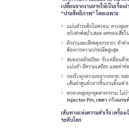
เปลี่ยนจากงานยากให้เป็นเรื่อง
“ประสิทธิภาพ” โดยเฉพาะ
แม่นยำระดับไมครอน: ควบคุมควา
อร์เฟกต์สม่ำเสมอ ลดของเสีย
ผิวงานละเอียดดุจกระจก: ทำค่าคว
ต้องการความประณีตสูงสุด
สมองกลอัจฉริยะ: ขับเคลื่อนด้
แม่นยำ มีความเสถียร และค่าซ่อ
รองรับทุกความหลากหลาย: ระยะ
เส้นผ่าศูนย์กลางชิ้นงานตั้งแต
ครอบคลุมทุกอุตสาหกรรม: ไม่ว่
Injector Pin
,
เพลา
หรือ
แกนพ
เส้นทางแห่งความสำเร็จ เครื่องเ
ระดับโลก