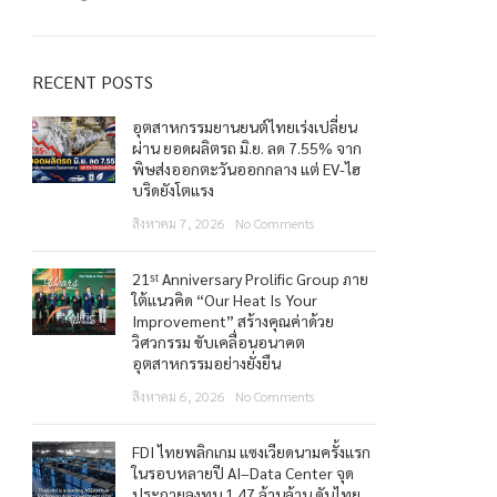
RECENT POSTS
อุตสาหกรรมยานยนต์ไทยเร่งเปลี่ยน
ผ่าน ยอดผลิตรถ มิ.ย. ลด 7.55% จาก
พิษส่งออกตะวันออกกลาง แต่ EV-ไฮ
บริดยังโตแรง
สิงหาคม 7, 2026
No Comments
21ˢᵗ Anniversary Prolific Group ภาย
ใต้แนวคิด “Our Heat Is Your
Improvement” สร้างคุณค่าด้วย
วิศวกรรม ขับเคลื่อนอนาคต
อุตสาหกรรมอย่างยั่งยืน
สิงหาคม 6, 2026
No Comments
FDI ไทยพลิกเกม แซงเวียดนามครั้งแรก
ในรอบหลายปี AI–Data Center จุด
ประกายลงทุน 1.47 ล้านล้าน ดันไทย