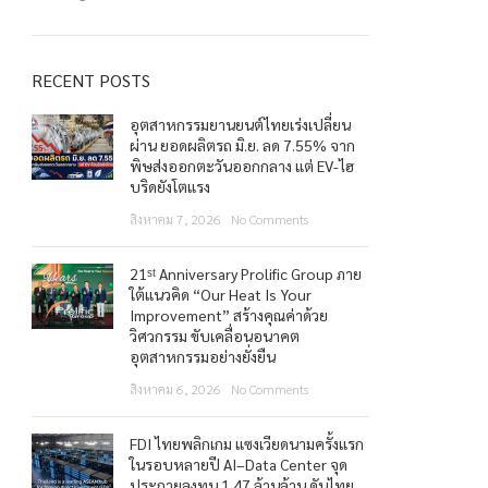
RECENT POSTS
อุตสาหกรรมยานยนต์ไทยเร่งเปลี่ยน
ผ่าน ยอดผลิตรถ มิ.ย. ลด 7.55% จาก
พิษส่งออกตะวันออกกลาง แต่ EV-ไฮ
บริดยังโตแรง
สิงหาคม 7, 2026
No Comments
21ˢᵗ Anniversary Prolific Group ภาย
ใต้แนวคิด “Our Heat Is Your
Improvement” สร้างคุณค่าด้วย
วิศวกรรม ขับเคลื่อนอนาคต
อุตสาหกรรมอย่างยั่งยืน
สิงหาคม 6, 2026
No Comments
FDI ไทยพลิกเกม แซงเวียดนามครั้งแรก
ในรอบหลายปี AI–Data Center จุด
ประกายลงทุน 1.47 ล้านล้าน ดันไทย