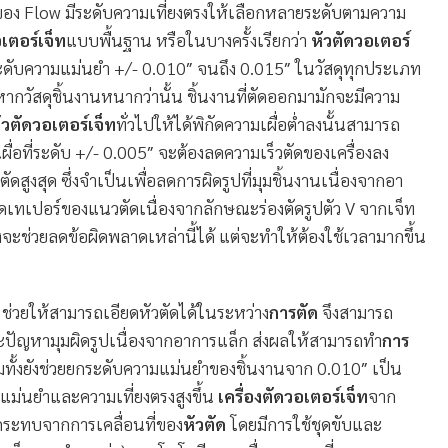
งของ Flow มีระดับความเที่ยงตรงให้เลือกหลายระดับตามความ
เตอร์เจ็ท
แบบพื้นฐาน หรือในบางครั้งเรียกว่า
หัวตัดวอเตอร์
่ระดับความแม่นยำ +/- 0.010″ จนถึง 0.015″ ในวัสดุทุกประเภท
หากวัสดุชิ้นงานหนากว่านั้น ชิ้นงานที่ตัดออกมามักจะมีความ
ัวตัดวอเตอร์เจ็ท
ทั่วไปให้ได้พิกัดความเผื่อต่ำลงนั้นสามารถ
ผื่อที่ระดับ +/- 0.005″ จะต้องลดความเร็วตัดของเครื่องลง
สูงสุด ซึ่งจำเป็นเพื่อลดการผิดรูปที่มุมชิ้นงานเนื่องจากอา
ทเปอร์ของแนวตัดเนื่องจากลักษณะร่องตัดรูปตัว V จากเจ็ท
ลงจะช่วยลดข้อผิดพลาดเหล่านี้ได้ แต่จะทำให้ต้องใช้เวลามากขึ้น
ช่วยให้สามารถเอียดหัวตัดได้ในระหว่าง
การตัด
จึงสามารถ
ปัญหามุมผิดรูปเนื่องจากอาการแล็ก ส่งผลให้สามารถทำ
การ
วมทั้งยังช่วยยกระดับความแม่นยำของชิ้นงานจาก 0.010″ เป็น
ามแม่นยำและความเที่ยงตรงสูงขึ้น
เครื่องตัดวอเตอร์เจ็ท
จาก
ระทบจากการเคลื่อนที่ของ
หัวตัด
โดยมีการใช้ชุดขับและ