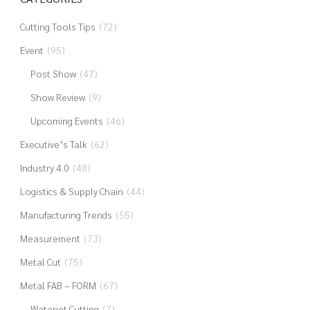
Cutting Tools Tips
(72)
Event
(95)
Post Show
(47)
Show Review
(9)
Upcoming Events
(46)
Executive’s Talk
(62)
Industry 4.0
(48)
Logistics & Supply Chain
(44)
Manufacturing Trends
(55)
Measurement
(73)
Metal Cut
(75)
Metal FAB – FORM
(67)
Waterjet Cutting
(7)