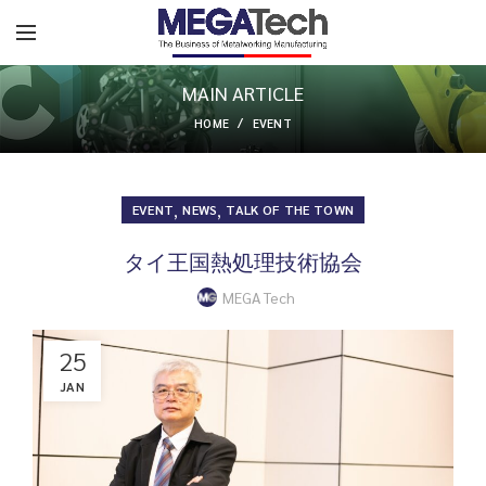
MAIN ARTICLE
HOME
EVENT
,
,
EVENT
NEWS
TALK OF THE TOWN
タイ王国熱処理技術協会
MEGA Tech
25
JAN