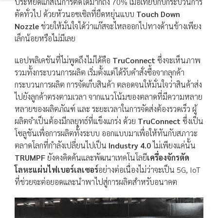
ประหยัดแก๊สในการตัดได้มากถึง 70% เมื่อเทียบกับกระบวนการ
ตัดทั่วไป ด้วยหัวนอซเซิลที่ยืดหยุ่นแบบ
Touch Down
Nozzle
ช่วยให้มั่นใจได้ว่าแก๊สจะไหลออกไปทางด้านข้างเพียง
เล็กน้อยหรือไม่มีเลย
แอปพลิเคชันที่ไม่พูดถึงไม่ได้คือ
TruConnect
ซึ่งจะเห็นภาพ
รวมทั้งกระบวนการผลิต เริ่มตั้งแต่ได้รับคำสั่งซื้อจากลุกค้า
กระบวนการผลิต การจัดเก็บสินค้า ตลอดจนให้มั่นใจว่าสินค้าส่ง
ไปยังลูกค้าตรงตามเวลา จากแนวโน้มของตลาดที่มีความหลาย
หลายของผลิตภัณฑ์ และ ระยะเวลาในการจัดส่งต้องรวดเร็ว ผู้
ผลิตจำเป็นต้องมีกลยุทธ์ที่แข็งแกร่ง ด้วย
TruConnect
ซึ่งเป็น
โซลูชันเพื่อการผลิตทั้งระบบ ออกแบบมาเพื่อให้ทันกับสภาวะ
ตลาดโลกที่กำลังเปลี่ยนไปเป็น
Industry 4.0
ไม่เพียงแค่นั้น
TRUMPF
ยังคงคิดค้นและพัฒนาเทคโนโลยี
เครื่องจักรตัด
โลหะแผ่นไฟเบอร์เลเซอร์
อย่างต่อเนื่องไม่ว่าจะเป็น 5G, IoT
ที่ช่วยจะต่อยอดและนำพาไปสู่การผลิตสำหรับอนาคต