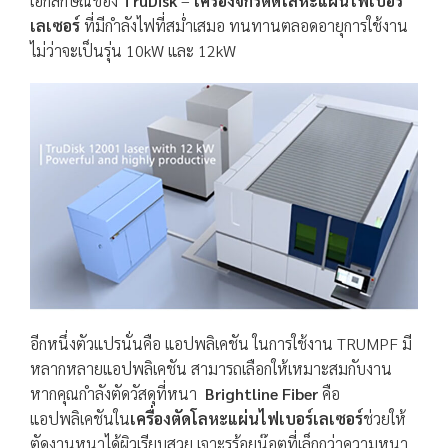
เอกลักษณ์ของ
TruDisk
–
เครื่องจักรตัดโลหะแผ่นไฟเบอร์
เลเซอร์
ที่มีกำลังไฟที่สม่ำเสมอ ทนทานตลอดอายุการใช้งาน
ไม่ว่าจะเป็นรุ่น 10kW และ 12kW
อีกหนึ่งตัวแปรนั่นคือ แอปพลิเคชัน ในการใช้งาน TRUMPF มี
หลากหลายแอปพลิเคชัน สามารถเลือกให้เหมาะสมกับงาน
หากคุณกำลังตัดวัสดุที่หนา
Brightline Fiber
คือ
แอปพลิเคชันใน
เครื่องตัดโลหะแผ่นไฟเบอร์เลเซอร์
ช่วยให้
ตัดงานหนาได้ผิวเรียบสวย เจาะรูร้อยน๊อตที่เล็กกว่าความหนา