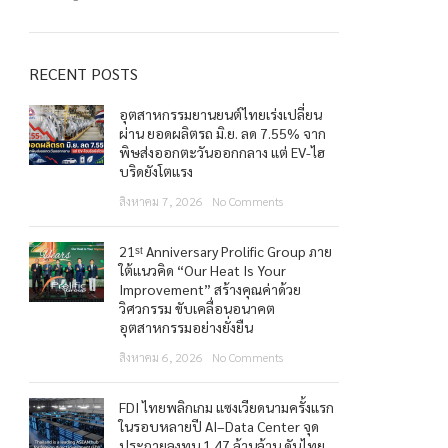
RECENT POSTS
อุตสาหกรรมยานยนต์ไทยเร่งเปลี่ยน
ผ่าน ยอดผลิตรถ มิ.ย. ลด 7.55% จาก
พิษส่งออกตะวันออกกลาง แต่ EV-ไฮ
บริดยังโตแรง
สิงหาคม 7, 2026
No Comments
21ˢᵗ Anniversary Prolific Group ภาย
ใต้แนวคิด “Our Heat Is Your
Improvement” สร้างคุณค่าด้วย
วิศวกรรม ขับเคลื่อนอนาคต
อุตสาหกรรมอย่างยั่งยืน
สิงหาคม 6, 2026
No Comments
FDI ไทยพลิกเกม แซงเวียดนามครั้งแรก
ในรอบหลายปี AI–Data Center จุด
ประกายลงทุน 1.47 ล้านล้าน ดันไทย