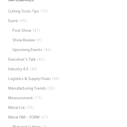
Cutting Tools Tips
(72)
Event
(95)
Post Show
(47)
Show Review
(9)
Upcoming Events
(46)
Executive’s Talk
(62)
Industry 4.0
(48)
Logistics & Supply Chain
(44)
Manufacturing Trends
(55)
Measurement
(73)
Metal Cut
(75)
Metal FAB – FORM
(67)
Waterjet Cutting
(7)