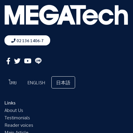
02 136 1406-7
ไทย
ENGLISH
日本語
Links
About Us
Testimonials
Reader voices
Main Article